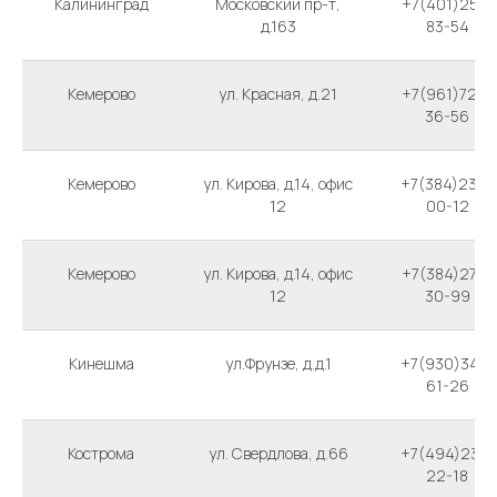
Калининград
Московский пр-т,
+7(401)258-
д.163
83-54
Кемерово
ул. Красная, д.21
+7(961)726-
36-56
Кемерово
ул. Кирова, д.14, офис
+7(384)236-
12
00-12
Кемерово
ул. Кирова, д.14, офис
+7(384)276-
12
30-99
Кинешма
ул.Фрунзе, д.д.1
+7(930)343-
61-26
Кострома
ул. Свердлова, д.66
+7(494)237-
22-18