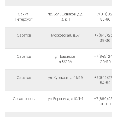
Санкт-
пр. Большевиков, д.д.
+7(911)025-
Петербург
3, к. 1
85-86
Саратов
Московская, д.57
+7(845)239-
39-36
Саратов
ул. Вавилова,
+7(845)246-
д.8/26А
20-50
Саратов
ул. Кутякова, д.41/59
+7(845)270-
54-52
Севастополь
ул. Воронина, д.10/1-1
+7(869)254-
00-00