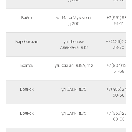
Бийск
ул. Ильи Мухачева,
+7(961)982-
д.200
91-11
Биробиджан
ул. Шолом-
+7(426)222-
Алейхема, д.12
38-70
Братск
ул. Южная, д.18А, 112
+7(904)122-
51-68
Брянск
ул. Дуки, д.75
+7(483)240-
50-50
Брянск
ул. Дуки, д.75
+7(953)288-
88-08