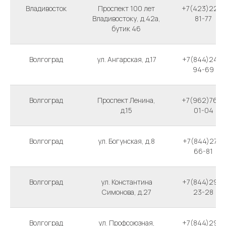
Владивосток
Проспект 100 лет
+7(423)222-
Владивостоку, д.42а,
81-77
бутик 46
Волгоград
ул. Ангарская, д.17
+7(844)245-
94-69
Волгоград
Проспект Ленина,
+7(962)760-
д.15
01-04
Волгоград
ул. Богунская, д.8
+7(844)273-
66-81
Волгоград
ул. Константина
+7(844)298-
Симонова, д.27
23-28
Волгоград
ул. Профсоюзная,
+7(844)298-