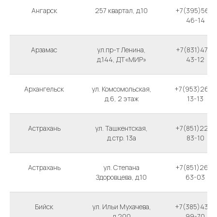
Ангарск
257 квартал, д.10
+7(395)561-
46-14
Арзамас
ул.пр-т Ленина,
+7(831)472-
д.144, ДТ«МИР»
43-12
Архангельск
ул. Комсомольская,
+7(953)269-
д.6, 2 этаж
13-13
Астрахань
ул. Ташкентская,
+7(851)223-
д.стр. 13а
83-10
Астрахань
ул. Степана
+7(851)262-
Здоровцева, д.10
63-03
Бийск
ул. Ильи Мухачева,
+7(385)432-
д.200
99-70