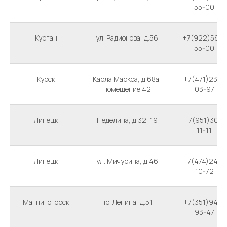
55-00
Курган
ул. Радионова, д.56
+7(922)566-
55-00
Курск
Карла Маркса, д.68а,
+7(471)239-
помещение 42
03-97
Липецк
Неделина, д.32, 19
+7(951)307-
11-11
Липецк
ул. Мичурина, д.46
+7(474)240-
10-72
Магнитогорск
пр. Ленина, д.51
+7(351)943-
93-47