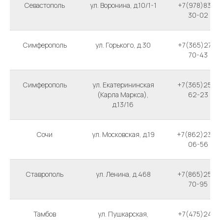
Севастополь
ул. Воронина, д.10/1-1
+7(978)832-
30-02
Симферополь
ул. Горького, д.30
+7(365)277-
70-43
Симферополь
ул. Екатерининская
+7(365)254-
(Карла Маркса),
62-23
д.13/16
Сочи
ул. Московская, д.19
+7(862)236-
06-56
Ставрополь
ул. Ленина, д.468
+7(865)256-
70-95
Тамбов
ул. Пушкарская,
+7(475)247-