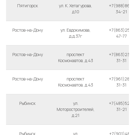
Пятигорск
ул. К. Хетагурова,
+7(988)866-
д.10
34-21
Ростов-на-Дону
ул. Евдокимова,
+7(863)250-
д.д.37г
47-77
Ростов-на-Дону
проспект
+7(863)230-
Космонавтов, д.43
31-31
Ростов-на-Дону
проспект
+7(961)280-
Космонавтов, д.43
31-31
Рыбинск
ул.
+7(485)524-
Моторостроителей,
31-21
д.21
Рыбинск
ул.
+7(901)485-