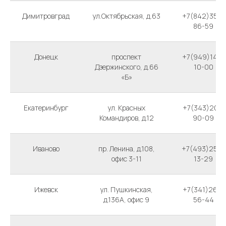
Димитровград
ул.Октябрьская, д.63
+7(842)352-
86-59
Донецк
проспект
+7(949)142-
Дзержинского, д.66
10-00
«Б»
Екатеринбург
ул. Красных
+7(343)201-
Командиров, д.12
90-09
Иваново
пр. Ленина, д.108,
+7(493)250-
офис 3-11
13-29
Ижевск
ул. Пушкинская,
+7(341)265-
д.136А, офис 9
56-44