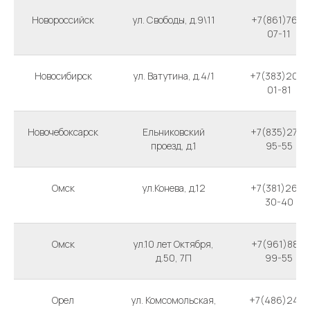
Новороссийск
ул. Свободы, д.9\11
+7(861)765-
07-11
Новосибирск
ул. Ватутина, д.4/1
+7(383)209-
01-81
Новочебоксарск
Ельниковский
+7(835)270-
проезд, д.1
95-55
Омск
ул.Конева, д.12
+7(381)266-
30-40
Омск
ул.10 лет Октября,
+7(961)881-
д.50, 7П
99-55
Орел
ул. Комсомольская,
+7(486)244-