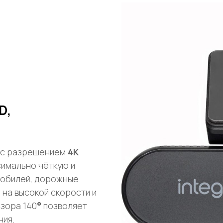
D,
 с разрешением
4K
имально чёткую и
мобилей, дорожные
 на высокой скорости и
бзора 140
°
позволяет
ния.