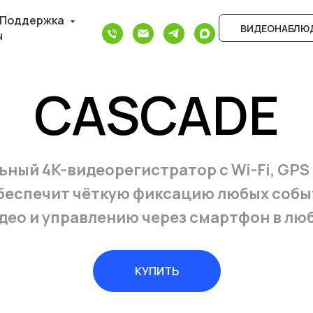
Поддержка
ВИДЕОНАБЛЮД
ы
CASCADE
ный 4K-видеорегистратор с Wi-Fi, GPS
беспечит чёткую фиксацию любых событ
идео и управлению через смартфон в лю
КУПИТЬ