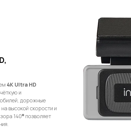
D,
ием
4K Ultra HD
чёткую и
мобилей, дорожные
 на высокой скорости и
бзора 140
°
позволяет
ния.